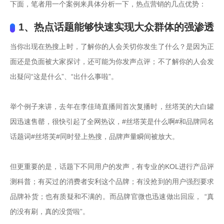
下面，笔者用一个案例来具体分析一下，热点营销的几点优势：
1、热点话题能够快速实现大众群体的强渗透
当你出现在热搜上时，了解你的人会关切你发生了什么？是因为正
面还是负面被大家探讨，还可能为你发声点评；不了解你的人会发
出疑问“这是什么”、“出什么事啦”。

举个例子来讲，去年在李佳琦直播间首次复播时，丝塔芙的大白罐
因迅速售罄，很快引起了全网热议，#丝塔芙是什么啊#和品牌同名
话题词#丝塔芙#同时登上热搜，品牌声量瞬间被放大。

但更重要的是，话题下不同用户的发声，有专业的KOL进行产品评
测科普；有买过的消费者安利这个品牌；有没抢到的用户强烈要求
品牌补货；也有质疑和不满的。而品牌官微也迅速做出回应， “真
的没有刷，真的没货啦”。