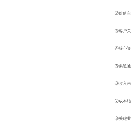
②价值主
③客户关
④核心资
⑤渠道通
⑥收入来
⑦成本结
⑧关键业