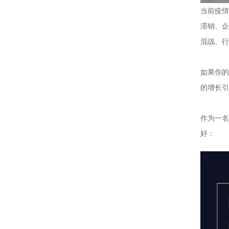
当前疫情
滞销、企
混战、行
如果你的
的增长引
作为一名
好：