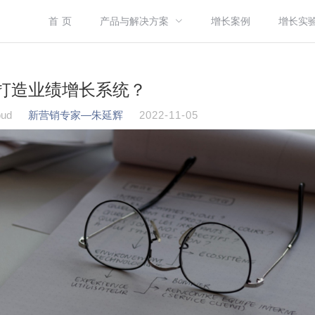
首 页
产品与解决方案
增长案例
增长实
打造业绩增长系统？
ud
新营销专家—朱延辉
2022-11-05