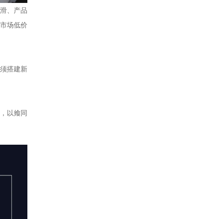
滑、产品
市场低价
须搭建新
，以飨同