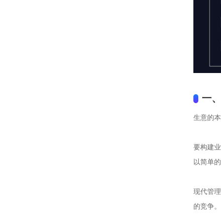
一
生意的本
要构建业
以简单的
现代管理
的竞争。
