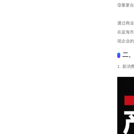
⑨重要合
通过商业
在蓝海市
现企业的
二
1. 新