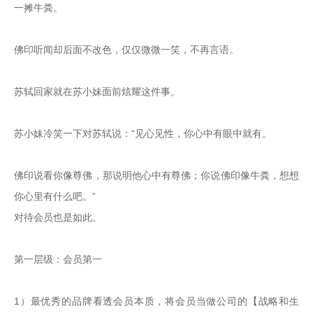
一摊牛粪。

佛印听闻却后面不改色，仅仅微微一笑，不再言语。

苏轼回家就在苏小妹面前炫耀这件事。

苏小妹冷笑一下对苏轼说：“见心见性，你心中有眼中就有。

佛印说看你像尊佛，那说明他心中有尊佛；你说佛印像牛粪，想想
你心里有什么吧。”
对待会员也是如此。

第一层级：会员第一

1）最优秀的品牌看透会员本质，将会员当做公司的【战略和生