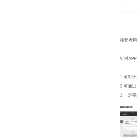
接受者用
针对AP
1.可对
2.可通
3.一定