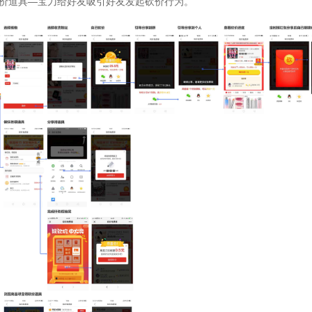
砍价道具—宝刀给好友吸引好友发起砍价行为。