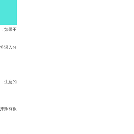
场，如果不
，将深入分
下，生意的
摊贩有很