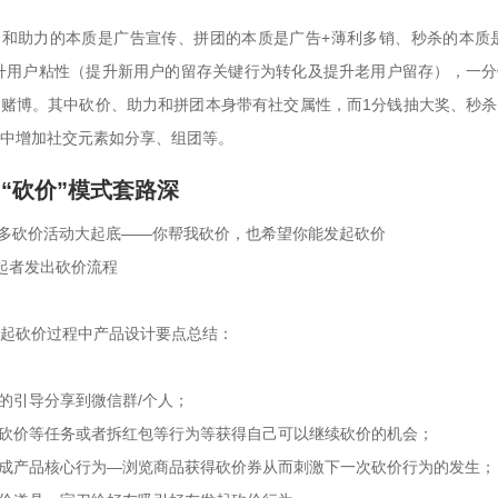
和助力的本质是广告宣传、拼团的本质是广告+薄利多销、秒杀的本质是
升用户粘性（提升新用户的留存关键行为转化及提升老用户留存），一分
赌博。其中砍价、助力和拼团本身带有社交属性，而1分钱抽大奖、秒杀
中增加社交元素如分享、组团等。
“砍价”模式套路深
拼多多砍价活动大起底——你帮我砍价，也希望你能发起砍价

起者发出砍价流程

起砍价过程中产品设计要点总结：

停的引导分享到微信群/个人；

友砍价等任务或者拆红包等行为等获得自己可以继续砍价的机会；

完成产品核心行为—浏览商品获得砍价券从而刺激下一次砍价行为的发生；
