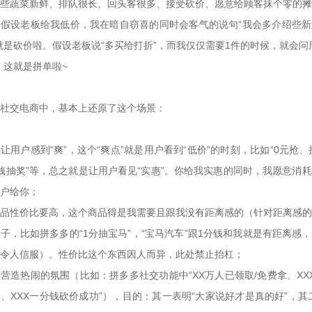
些蔬菜新鲜、排队很长、回头客很多、接受砍价、愿意给顾客抹个零的摊
假设老板给我低价，我在暗自窃喜的同时会客气的说句“我会多介绍些新
就是砍价啦。假设老板说“多买给打折”，而我仅仅需要1件的时候，就会问
，这就是拼单啦~

社交电商中，基本上还原了这个场景：

让用户感到“爽”，这个“爽点”就是用户看到“低价”的时刻，比如“0元抢、
钱抽奖”等，总之就是让用户看见“实惠”。你给我实惠的同时，我愿意消
户给你；

品性价比要高，这个商品得是我需要且跟我没有距离感的（针对距离感的
子，比如拼多多的“1分抽宝马”，“宝马汽车”跟1分钱和我就是有距离感
令人信服）。性价比这个东西因人而异，此处禁止抬杠；

营造热闹的氛围（比如：拼多多社交功能中“XX万人已领取/免费拿、XX
、XXX一分钱砍价成功”），目的：其一表明“大家说好才是真的好”，其