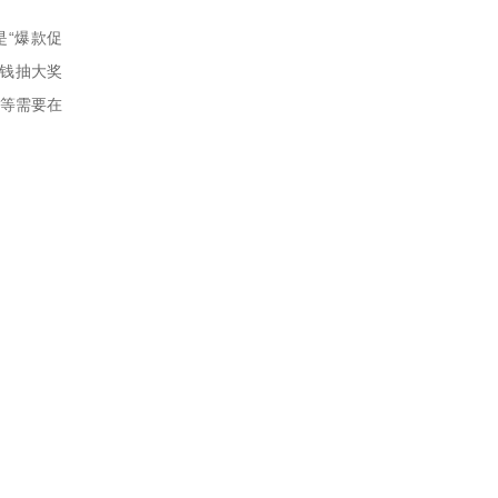
“爆款促
钱抽大奖
等需要在