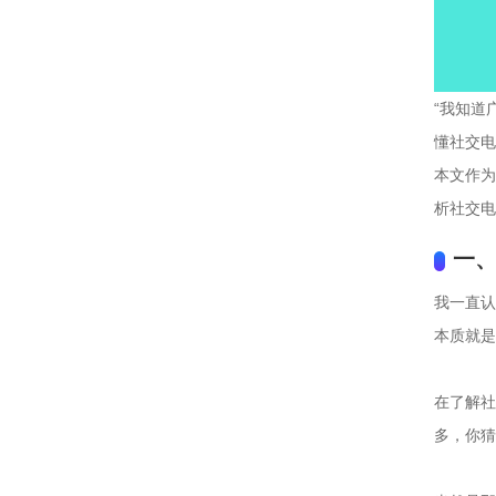
“我知道
懂社交电
本文作为
析社交电
一
我一直认
本质就是对
在了解社
多，你猜