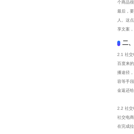
个商品很
最后，要
人。这点
享文案，
二
2.1 社
百度来的
播途径，
容等手段
金返还给
2.2 社
社交电商
在完成拉