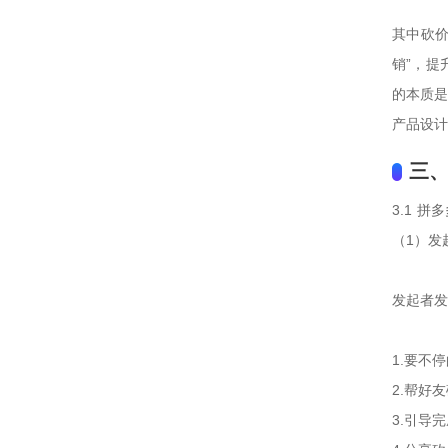
其中砍价
销”，提
的本质是
产品设计
三、
3.1 
（1）发
发起者发
1.要不
2.帮好
3.引导