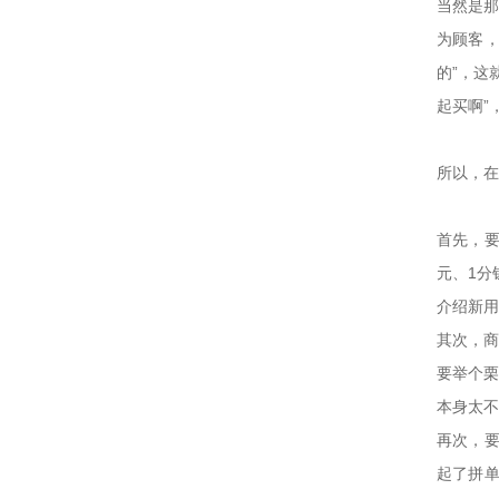
当然是那
为顾客，
的”，这
起买啊”
所以，在
首先，要
元、1分
介绍新用
其次，商
要举个栗
本身太不
再次，要
起了拼单