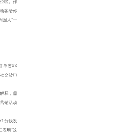
位啦。作
顾客给你
周围人“一
拼单省XX
耗社交货币
解释，需
，营销活动
X1分钱发
二表明“这