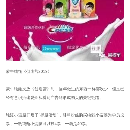
蒙牛纯甄《创造营2019》

蒙牛纯甄投放《创造营》时，当年做过的东西一样都没少，但是已
经有意识搭建观众从看到广告到形成购买的关键链路。

纯甄小蛮腰开启了“撑腰活动”，引导粉丝购买纯甄小蛮腰为学员投
票，一瓶纯甄小蛮腰可以投4票，一箱是40票。