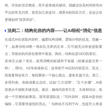
然、详实的语言阐述，而不是堆砌关键词。我建议你花时间研究AI
平台的常见问答，甚至自己多提问，感受AI的回应方式，这会让你
更懂如何“投其所好”。
法则二：结构化你的内容——让AI轻松“消化”信息
生成式AI在抓取内容时，偏爱结构清晰、逻辑分明的信息。想象一
下，如果你给AI喂一堆杂乱无章的文本，它可能无法有效提取要
点，导致你的内容在推荐中落选。因此，结构化是GEO的基石。
具体怎么做？首先，使用清晰的标题和子标题（就像这篇文章一
样），用H1、H2等标签标记，这有助于AI识别内容层次。其次，
段落要简短有力，每段聚焦一个核心观点，避免长篇大论。第三，
多用列表、表格或要点总结，比如“三大优势”、“五个步骤”，AI更
容易从中抽取关键信息。最后，确保内容有引言、主体和结论，形
成一个完整的叙事流。我常跟团队说：“写内容时，假装AI是你的
编辑，它需要快速找到亮点。” 结构化不仅利于AI，也提升人类读