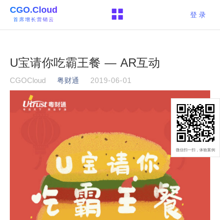
CGO.Cloud
登 录
首席增长营销云
U宝请你吃霸王餐 — AR互动
CGOCloud
粤财通
2019-06-01
微信扫一扫，体验案例